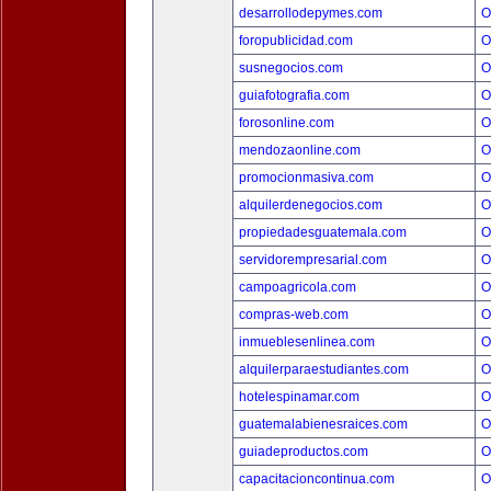
desarrollodepymes.com
O
foropublicidad.com
O
susnegocios.com
O
guiafotografia.com
O
forosonline.com
O
mendozaonline.com
O
promocionmasiva.com
O
alquilerdenegocios.com
O
propiedadesguatemala.com
O
servidorempresarial.com
O
campoagricola.com
O
compras-web.com
O
inmueblesenlinea.com
O
alquilerparaestudiantes.com
O
hotelespinamar.com
O
guatemalabienesraices.com
O
guiadeproductos.com
O
capacitacioncontinua.com
O