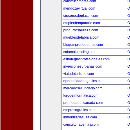
construcompras.com
O
mendozavirtual.com
O
crucerosdeplacer.com
O
empleotemporario.com
O
productosbelleza.com
O
mueblesdefabrica.com
O
blogemprendedores.com
O
colombiatrading.com
O
estrategiasprofesionales.com
O
inversionesurbanas.com
O
viajedeturismo.com
O
oportunidadnegocios.com
O
mercadosecundario.com
O
forodeinformatica.com
O
propiedadescanada.com
O
empresagrafica.com
O
inmobiliariasusa.com
O
consultoriaventas.com
O