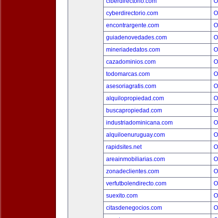
ciberdirectorio.com
O
cyberdirectorio.com
O
encontrargente.com
O
guiadenovedades.com
O
mineriadedatos.com
O
cazadominios.com
O
todomarcas.com
O
asesoriagratis.com
O
alquilopropiedad.com
O
buscapropiedad.com
O
industriadominicana.com
O
alquiloenuruguay.com
O
rapidsites.net
O
areainmobiliarias.com
O
zonadeclientes.com
O
verfutbolendirecto.com
O
suexito.com
O
citasdenegocios.com
O