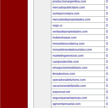
produccionargentina.com
O
mercadopublicitario.com
O
sumejorcompra.com
O
mercadodepropiedades.com
O
viaje.cc
O
ventasdepropiedades.com
O
hoteleshawai.com
O
inmueblescostarica.com
O
inmueblesestadosunidos.com
O
marketingservicios.com
O
camposdechile.com
O
elnegocioinmobiliario.com
O
feriadevinos.com
O
operadoradeturismo.com
O
vacacionesdefamilia.com
O
exporural.net
O
seguroparaempresas.com
O
agroempresarial.com
O