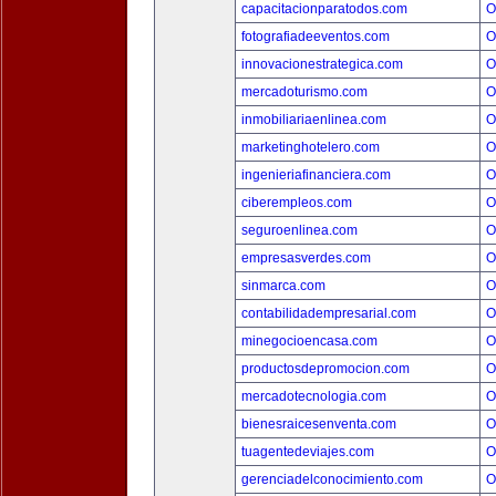
capacitacionparatodos.com
O
fotografiadeeventos.com
O
innovacionestrategica.com
O
mercadoturismo.com
O
inmobiliariaenlinea.com
O
marketinghotelero.com
O
ingenieriafinanciera.com
O
ciberempleos.com
O
seguroenlinea.com
O
empresasverdes.com
O
sinmarca.com
O
contabilidadempresarial.com
O
minegocioencasa.com
O
productosdepromocion.com
O
mercadotecnologia.com
O
bienesraicesenventa.com
O
tuagentedeviajes.com
O
gerenciadelconocimiento.com
O