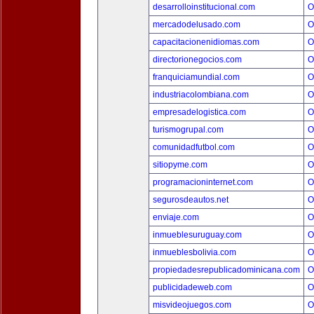
desarrolloinstitucional.com
O
mercadodelusado.com
O
capacitacionenidiomas.com
O
directorionegocios.com
O
franquiciamundial.com
O
industriacolombiana.com
O
empresadelogistica.com
O
turismogrupal.com
O
comunidadfutbol.com
O
sitiopyme.com
O
programacioninternet.com
O
segurosdeautos.net
O
enviaje.com
O
inmueblesuruguay.com
O
inmueblesbolivia.com
O
propiedadesrepublicadominicana.com
O
publicidadeweb.com
O
misvideojuegos.com
O