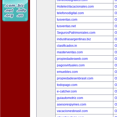
centrofotografico.com
O
HotelesVacacionales.com
O
telefonodigital.com
O
tusventas.com
O
tusventas.net
O
SegurosPatrimoniales.com
O
industriasargentinas.biz
O
clasificados.in
O
masterventas.com
O
propiedadesweb.com
O
pagosvirtuales.com
O
emuebles.com
O
propiedadesenbrasil.com
O
todopago.com
O
e-catcher.com
O
guiautomotriz.com
O
asesorespymes.com
O
vacacionesbrasil.com
O