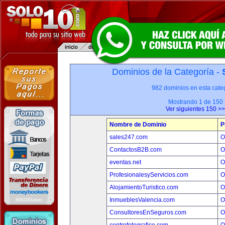
Dominios de la Categoría -
982 dominios en esta categ
Mostrando 1 de 150
Ver siguientes 150 >>
Nombre de Dominio
P
sales247.com
O
ContactosB2B.com
O
eventas.net
O
ProfesionalesyServicios.com
O
AlojamientoTuristico.com
O
InmueblesValencia.com
O
ConsultoresEnSeguros.com
O