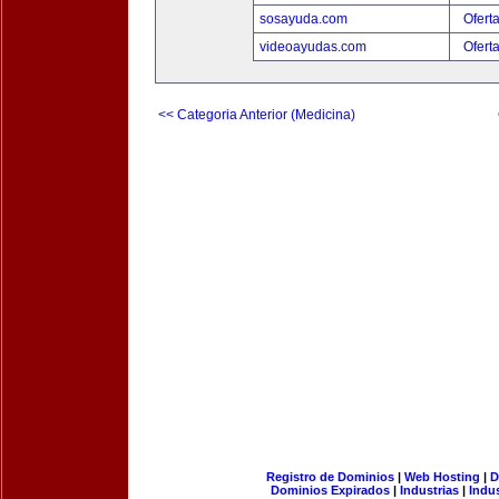
sosayuda.com
Ofert
videoayudas.com
Ofert
<< Categoria Anterior (Medicina)
Registro de Dominios
|
Web Hosting
|
D
Dominios Expirados
|
Industrias
|
Indu