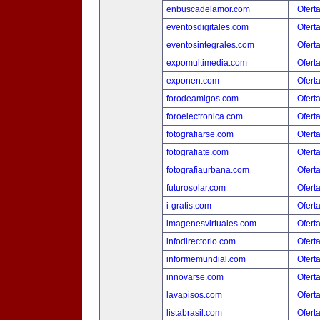
enbuscadelamor.com
Ofert
eventosdigitales.com
Ofert
eventosintegrales.com
Ofert
expomultimedia.com
Ofert
exponen.com
Ofert
forodeamigos.com
Ofert
foroelectronica.com
Ofert
fotografiarse.com
Ofert
fotografiate.com
Ofert
fotografiaurbana.com
Ofert
futurosolar.com
Ofert
i-gratis.com
Ofert
imagenesvirtuales.com
Ofert
infodirectorio.com
Ofert
informemundial.com
Ofert
innovarse.com
Ofert
lavapisos.com
Ofert
listabrasil.com
Ofert