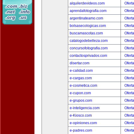
alquilerdevideos.com
Ofert
aprendafotografia.com
Ofert
argentinateamo.com
Ofert
bolsasecologicas.com
Ofert
buscamascotas.com
Ofert
catalogodebelleza.com
Ofert
concursofotografia.com
Ofert
contactosprivados.com
Ofert
disertar.com
Ofert
e-calidad.com
Ofert
e-cargas.com
Ofert
e-cosmetica.com
Ofert
e-cupon.com
Ofert
e-grupos.com
Ofert
e-inteligencia.com
Ofert
e-Kiosco.com
Ofert
e-opiniones.com
Ofert
e-padres.com
Ofert