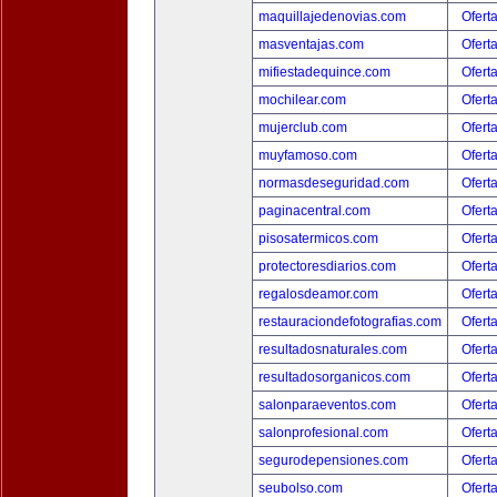
maquillajedenovias.com
Ofert
masventajas.com
Ofert
mifiestadequince.com
Ofert
mochilear.com
Ofert
mujerclub.com
Ofert
muyfamoso.com
Ofert
normasdeseguridad.com
Ofert
paginacentral.com
Ofert
pisosatermicos.com
Ofert
protectoresdiarios.com
Ofert
regalosdeamor.com
Ofert
restauraciondefotografias.com
Ofert
resultadosnaturales.com
Ofert
resultadosorganicos.com
Ofert
salonparaeventos.com
Ofert
salonprofesional.com
Ofert
segurodepensiones.com
Ofert
seubolso.com
Ofert