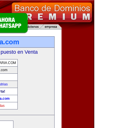
ia.com
 puesto en Venta
ARIA.COM
a.com
trias
rta!
ia.com
tas