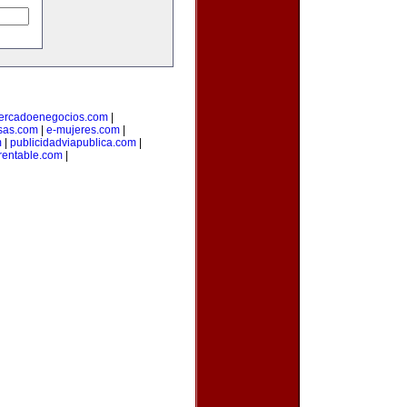
ercadoenegocios.com
|
sas.com
|
e-mujeres.com
|
m
|
publicidadviapublica.com
|
rentable.com
|