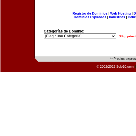
Registro de Dominios
|
Web Hosting
|
D
Dominios Expirados
|
Industrias
|
Indu
Categorías de Dominio:
[Pág. princi
** Precios expre
© 2002/2022 Solo10.com