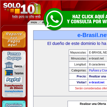
e-Brasil.ne
El dueño de este dominio lo ha
Mayusculas:
E-BRASIL.NE
Minusculas:
e-brasil.net
Longitud:
8 caracteres
Categorias:
PaÃ­ses y Ci
Precio:
Realizar una 
Visitar!
e-brasil.net
Serán consideradas ofer
Realizar una Oferta