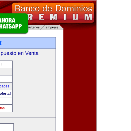
t
 puesto en Venta
T
udades
oferta!
tas