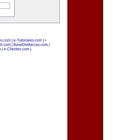
os.com
|
e-Tutoriales.com
|
i-
b.com
|
BaseDeMarcas.com
|
m
|
e-Clientes.com
|