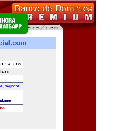
cial.com
ERCIAL.COM
al.com
as
,
Negocios
ial.com
tas