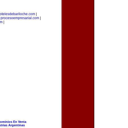
otelesdebariloche.com
|
|
procesoempresarial.com
|
om
|
ominios En Venta
strias Argentinas