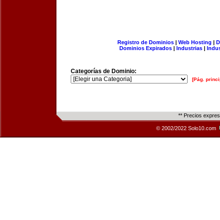
Registro de Dominios
|
Web Hosting
|
D
Dominios Expirados
|
Industrias
|
Indu
Categorías de Dominio:
[Pág. princi
** Precios expre
© 2002/2022 Solo10.com