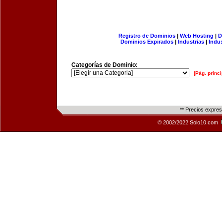
Registro de Dominios
|
Web Hosting
|
D
Dominios Expirados
|
Industrias
|
Indu
Categorías de Dominio:
[Pág. princi
** Precios expre
© 2002/2022 Solo10.com