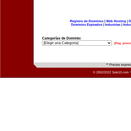
Registro de Dominios
|
Web Hosting
|
D
Dominios Expirados
|
Industrias
|
Indu
Categorías de Dominio:
[Pág. princi
** Precios expre
© 2002/2022 Solo10.com