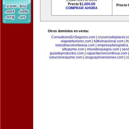
COMPRAR AHORA
Precio $
1,000.00
Precio 
COMPRAR AHORA
Otros dominios en venta:
ConsultoresEnSeguros.com
|
crucerosdeplacer.c
viajedeturismo.com
|
futbolnacional.com
|
f
industriacolombiana.com
|
empresadelogistica
sitiopyme.com
|
misvideojuegos.com
|
serv
guiadeproductos.com
|
capacitacioncontinua.com
solucionespyme.com
|
uruguayinversiones.com
|
c