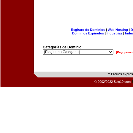
Registro de Dominios
|
Web Hosting
|
D
Dominios Expirados
|
Industrias
|
Indu
Categorías de Dominio:
[Pág. princi
** Precios expre
© 2002/2022 Solo10.com