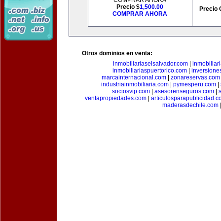
COMPRAR AHORA
Precio $
1,500.00
Precio 
COMPRAR AHORA
Otros dominios en venta:
inmobiliariaselsalvador.com
|
inmobilia
inmobiliariaspuertorico.com
|
inversione
marcainternacional.com
|
zonareservas.com
industriainmobiliaria.com
|
pymesperu.com
|
sociosvip.com
|
asesorenseguros.com
|
ventapropiedades.com
|
articulosparapublicidad.
maderasdechile.com