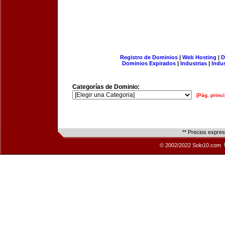
Registro de Dominios
|
Web Hosting
|
D
Dominios Expirados
|
Industrias
|
Indu
Categorías de Dominio:
[Pág. princi
** Precios expre
© 2002/2022 Solo10.com