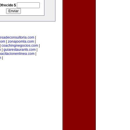
Ofrecido $
esadeconsultoria.com
|
com
|
zonajoomla.com
|
|
coachingnegocios.com
|
m
|
guiarestaurants.com
|
pacitacionenlinea.com
|
m
|