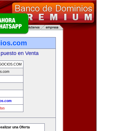
cios.com
 puesto en Venta
GOCIOS.COM
os.com
ios.com
tas
ealizar una Oferta