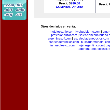
COMPRAR AHORA
Precio $
980.00
Precio 
COMPRAR AHORA
Otros dominios en venta:
hotelescarilo.com
|
webgobierno.com
|
empr
profesionalizar.com
|
seleccionecuatoriana.
argentinasoft.com
|
estrategiadenegocios.com
fabricadetornillos.com
|
buscadormundial.co
inmueblesvip.com
|
mujerargentina.com
|
ca
agendadenegocios.co