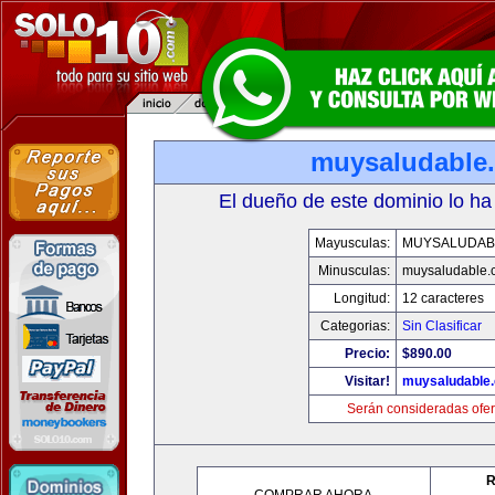
muysaludable
El dueño de este dominio lo ha
Mayusculas:
MUYSALUDAB
Minusculas:
muysaludable.
Longitud:
12 caracteres
Categorias:
Sin Clasificar
Precio:
$890.00
Visitar!
muysaludable
Serán consideradas ofer
R