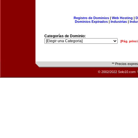
Registro de Dominios
|
Web Hosting
|
D
Dominios Expirados
|
Industrias
|
Indu
Categorías de Dominio:
[Pág. princi
** Precios expre
© 2002/2022 Solo10.com