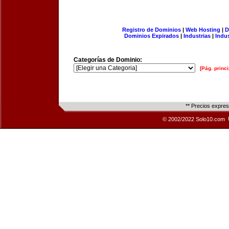
Registro de Dominios
|
Web Hosting
|
D
Dominios Expirados
|
Industrias
|
Indu
Categorías de Dominio:
[Pág. princi
** Precios expre
© 2002/2022 Solo10.com