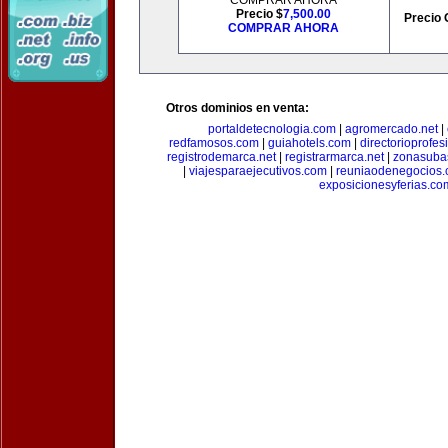
COMPRAR AHORA
Precio $
7,500.00
Precio 
COMPRAR AHORA
Otros dominios en venta:
portaldetecnologia.com
|
agromercado.net
|
redfamosos.com
|
guiahotels.com
|
directorioprofes
registrodemarca.net
|
registrarmarca.net
|
zonasuba
|
viajesparaejecutivos.com
|
reuniaodenegocios
exposicionesyferias.co