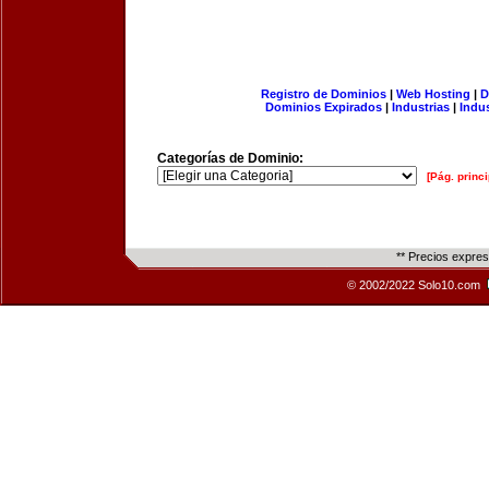
Registro de Dominios
|
Web Hosting
|
D
Dominios Expirados
|
Industrias
|
Indu
Categorías de Dominio:
[Pág. princi
** Precios expre
© 2002/2022 Solo10.com