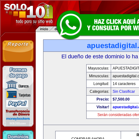
apuestadigita
El dueño de este dominio lo ha
Mayusculas:
APUESTADIGI
Minusculas:
apuestadigital
Longitud:
14 caracteres
Categorias:
Sin Clasificar
Precio:
$7,500.00
Visitar!
apuestadigital
Serán consideradas ofer
R