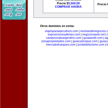
COMPRAR AHORA
Precio $
5,500.00
Precio 
COMPRAR AHORA
Otros dominios en venta:
viajesparaejecutivos.com
|
reuniaodenegocios.
exposicionesyferias.com
|
negociosweb.net
|
campeonatoargentino.com
|
guiatandil.com
|
ag
zonapropiedades.com
|
guiacarlospaz.com
|
guiac
mercadotrueques.com
|
portaldeturismo.com
|
b