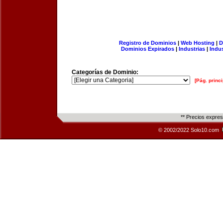
Registro de Dominios
|
Web Hosting
|
D
Dominios Expirados
|
Industrias
|
Indu
Categorías de Dominio:
[Pág. princi
** Precios expre
© 2002/2022 Solo10.com