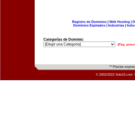
Registro de Dominios
|
Web Hosting
|
D
Dominios Expirados
|
Industrias
|
Indu
Categorías de Dominio:
[Pág. princi
** Precios expre
© 2002/2022 Solo10.com