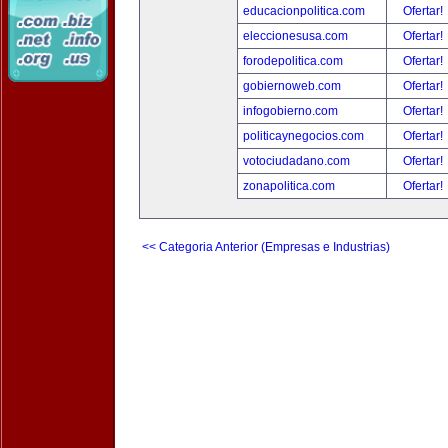
educacionpolitica.com
Ofertar!
eleccionesusa.com
Ofertar!
forodepolitica.com
Ofertar!
gobiernoweb.com
Ofertar!
infogobierno.com
Ofertar!
politicaynegocios.com
Ofertar!
votociudadano.com
Ofertar!
zonapolitica.com
Ofertar!
<< Categoria Anterior (Empresas e Industrias)