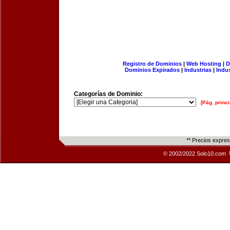
Registro de Dominios
|
Web Hosting
|
D
Dominios Expirados
|
Industrias
|
Indu
Categorías de Dominio:
[Pág. princi
** Precios expre
© 2002/2022 Solo10.com